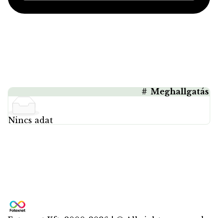
#
Meghallgatás
Track
Nincs adat