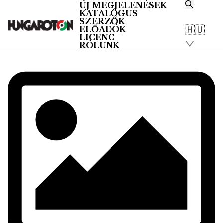
ÚJ MEGJELENÉSEK
KATALÓGUS
/
SZERZŐK
Katalógus
🇭🇺
ELŐADÓK
LICENC
RÓLUNK