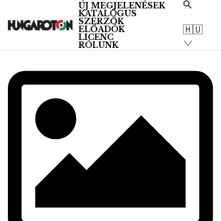
ÚJ MEGJELENÉSEK
KATALÓGUS
/
SZERZŐK
Katalógus
🇭🇺
ELŐADÓK
LICENC
RÓLUNK