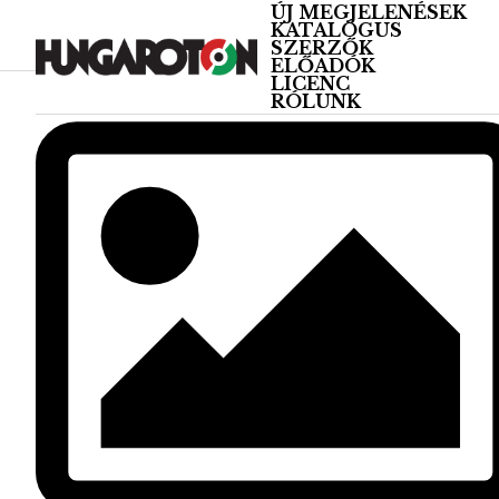
ÚJ MEGJELENÉSEK
KATALÓGUS
SZERZŐK
ELŐADÓK
LICENC
RÓLUNK