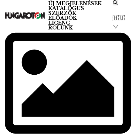
ÚJ MEGJELENÉSEK
KATALÓGUS
SZERZŐK
🇭🇺
ELŐADÓK
LICENC
RÓLUNK