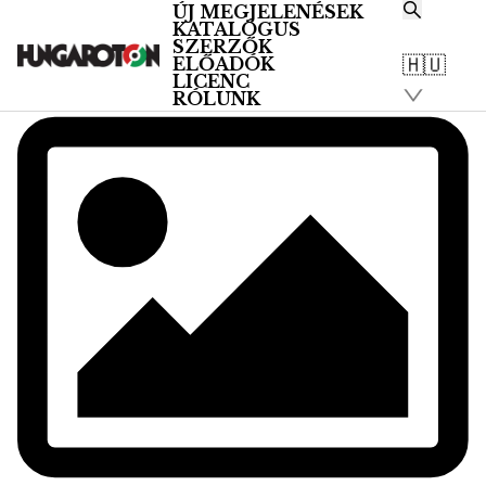
ÚJ MEGJELENÉSEK
KATALÓGUS
SZERZŐK
🇭🇺
ELŐADÓK
LICENC
RÓLUNK