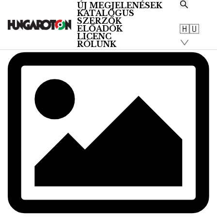
ÚJ MEGJELENÉSEK
KATALÓGUS
SZERZŐK
🇭🇺
ELŐADÓK
LICENC
RÓLUNK