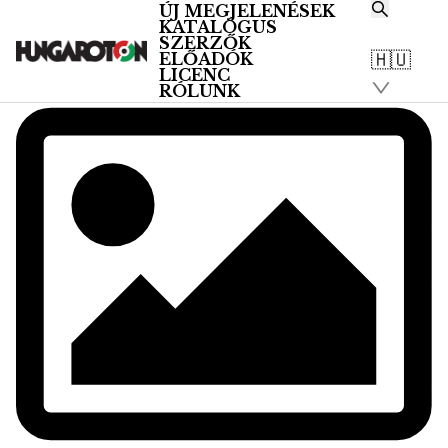
ÚJ MEGJELENÉSEK
KATALÓGUS
SZERZŐK
🇭🇺
ELŐADÓK
LICENC
RÓLUNK