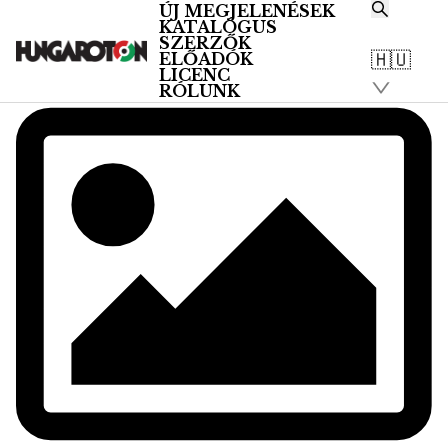
ÚJ MEGJELENÉSEK
KATALÓGUS
SZERZŐK
🇭🇺
ELŐADÓK
LICENC
RÓLUNK