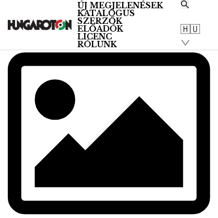
ÚJ MEGJELENÉSEK
KATALÓGUS
SZERZŐK
🇭🇺
ELŐADÓK
LICENC
RÓLUNK