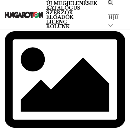
ÚJ MEGJELENÉSEK
KATALÓGUS
SZERZŐK
🇭🇺
ELŐADÓK
LICENC
RÓLUNK