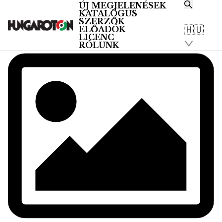
ÚJ MEGJELENÉSEK
KATALÓGUS
SZERZŐK
🇭🇺
ELŐADÓK
LICENC
RÓLUNK