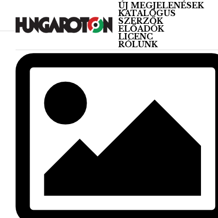
ÚJ MEGJELENÉSEK
KATALÓGUS
SZERZŐK
ELŐADÓK
LICENC
RÓLUNK