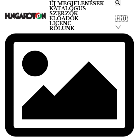
ÚJ MEGJELENÉSEK
KATALÓGUS
SZERZŐK
🇭🇺
ELŐADÓK
LICENC
RÓLUNK