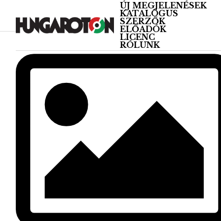
ÚJ MEGJELENÉSEK
KATALÓGUS
SZERZŐK
ELŐADÓK
LICENC
RÓLUNK