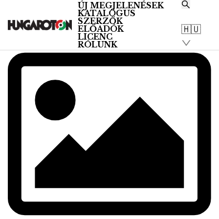
ÚJ MEGJELENÉSEK
KATALÓGUS
SZERZŐK
🇭🇺
ELŐADÓK
LICENC
RÓLUNK