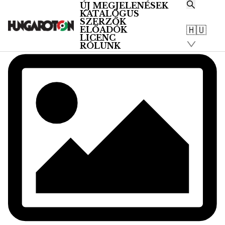
ÚJ MEGJELENÉSEK
KATALÓGUS
SZERZŐK
🇭🇺
ELŐADÓK
LICENC
RÓLUNK