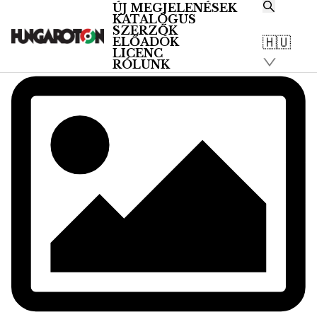
ÚJ MEGJELENÉSEK
KATALÓGUS
SZERZŐK
🇭🇺
ELŐADÓK
LICENC
RÓLUNK