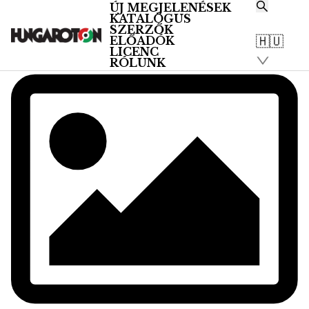
ÚJ MEGJELENÉSEK
KATALÓGUS
SZERZŐK
🇭🇺
ELŐADÓK
LICENC
RÓLUNK