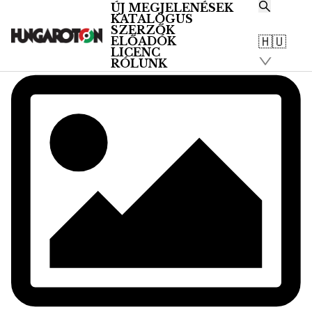
ÚJ MEGJELENÉSEK
KATALÓGUS
SZERZŐK
🇭🇺
ELŐADÓK
LICENC
RÓLUNK