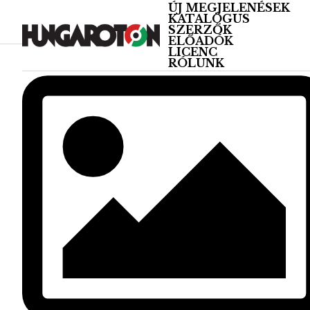
ÚJ MEGJELENÉSEK
KATALÓGUS
SZERZŐK
ELŐADÓK
LICENC
RÓLUNK