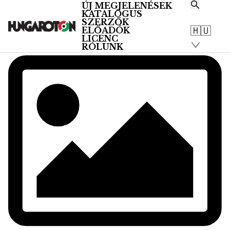
ÚJ MEGJELENÉSEK
KATALÓGUS
SZERZŐK
🇭🇺
ELŐADÓK
LICENC
RÓLUNK