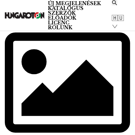
ÚJ MEGJELENÉSEK
KATALÓGUS
SZERZŐK
🇭🇺
ELŐADÓK
LICENC
RÓLUNK